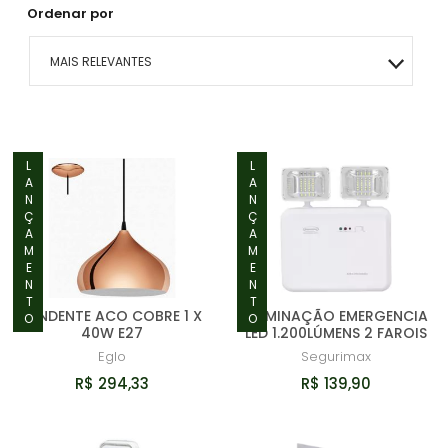
Ordenar por
MAIS RELEVANTES
MAIS VENDIDOS
MENOR PREÇO
LANÇAMENTO
LANÇAMENTO
MAIOR PREÇO
A - Z
PENDENTE ACO COBRE 1 X
ILUMINAÇÃO EMERGENCIA
40W E27
LED 1.200LÚMENS 2 FAROIS
Eglo
Segurimax
R$ 294,33
R$ 139,90