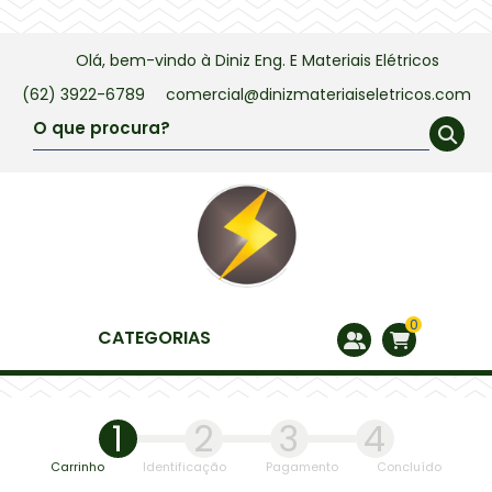
Olá, bem-vindo à
Diniz Eng. E Materiais Elétricos
(62) 3922-6789
comercial@dinizmateriaiseletricos.com
0
CATEGORIAS
1
2
3
4
Carrinho
Identificação
Pagamento
Concluído