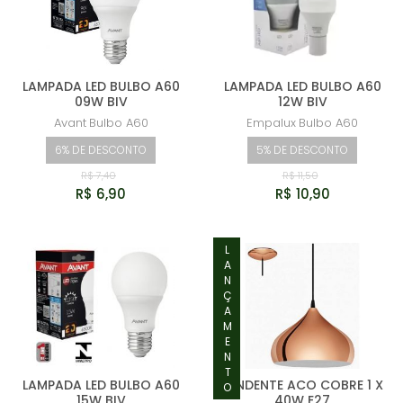
LAMPADA LED BULBO A60
LAMPADA LED BULBO A60
09W BIV
12W BIV
Avant
Bulbo A60
Empalux
Bulbo A60
6% DE DESCONTO
5% DE DESCONTO
R$ 7,40
R$ 11,50
R$ 6,90
R$ 10,90
LANÇAMENTO
LAMPADA LED BULBO A60
PENDENTE ACO COBRE 1 X
15W BIV
40W E27