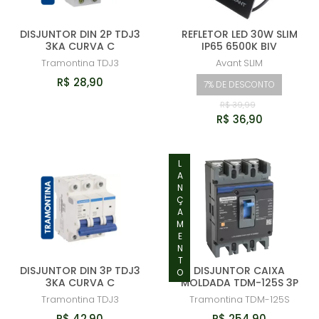
DISJUNTOR DIN 2P TDJ3
REFLETOR LED 30W SLIM
3KA CURVA C
IP65 6500K BIV
Tramontina
TDJ3
Avant
SLIM
R$ 28,90
7% DE DESCONTO
R$ 39,99
R$ 36,90
LANÇAMENTO
DISJUNTOR DIN 3P TDJ3
DISJUNTOR CAIXA
3KA CURVA C
MOLDADA TDM-125S 3P
Tramontina
TDJ3
Tramontina
TDM-125S
R$ 42,90
R$ 254,90