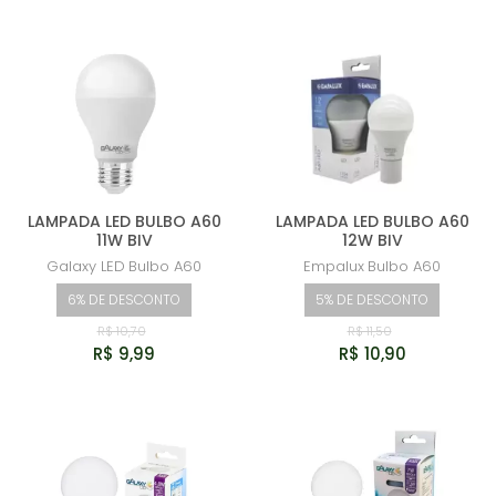
LAMPADA LED BULBO A60
LAMPADA LED BULBO A60
11W BIV
12W BIV
Galaxy LED
Bulbo A60
Empalux
Bulbo A60
6% DE DESCONTO
5% DE DESCONTO
R$ 10,70
R$ 11,50
R$ 9,99
R$ 10,90