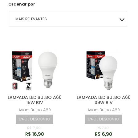
Ordenar por
MAIS RELEVANTES
MAIS VENDIDOS
MENOR PREÇO
MAIOR PREÇO
A - Z
LAMPADA LED BULBO A60
LAMPADA LED BULBO A60
15W BIV
09W BIV
Avant
Bulbo A60
Avant
Bulbo A60
6% DE DESCONTO
6% DE DESCONTO
R$ 17,99
R$ 7,40
R$ 16,90
R$ 6,90