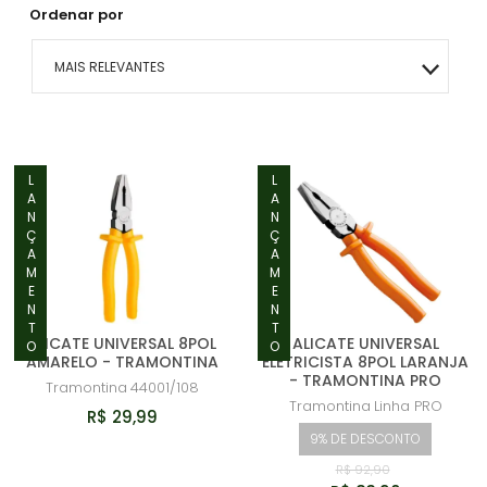
Ordenar por
MAIS RELEVANTES
MAIS VENDIDOS
MENOR PREÇO
LANÇAMENTO
LANÇAMENTO
MAIOR PREÇO
A - Z
ALICATE UNIVERSAL 8POL
ALICATE UNIVERSAL
AMARELO - TRAMONTINA
ELETRICISTA 8POL LARANJA
- TRAMONTINA PRO
Tramontina
44001/108
Tramontina
Linha PRO
R$ 29,99
9% DE DESCONTO
R$ 92,90